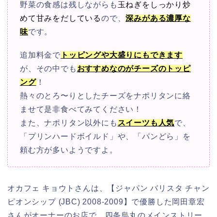
野菜の食感は残しながらも
玉ねぎをしっかり炒
めて甘みをだしている
ので、
深みがある濃厚な
味
です。
追加料金で
トッピングや大盛りにもできます
が、その中でも
おすすめなのが
チーズのトッピ
ング
！
熱々のとろ〜りとしたチーズをナポリタンに絡
ませて是非食べてみてください！
また、ナポリタン以外にも
スイーツも人気
で、
「プリンハードボイルド」や、
「パンどら」を
頼む方が多いようですよ。
オカフェ キョウトさんは、【ジャパン バリスタ チャン
ピオンシップ (JBC) 2008‐2009】で
優勝した岡田章宏
さんがオーナーのお店で、
四条烏丸のメインストリー