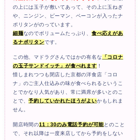
の上には玉子が敷いてあって、その上に玉ねぎ
や、ニンジン、ピーマン、ベーコンが入ったナ
ポリタンがのっています。
細麺
なのでボリュームたっぷり、
食べ応えがあ
るナポリタン
です。
この他、マドラグさんではかの有名な
「コロナ
の玉子サンドイッチ」が食べれます
！
惜しまれつつも閉店した京都の洋食店「コロ
ナ」のご主人仕込みの味が食べられるというこ
とでかなり人気があり、
常に満席が多いとのこ
とで、
予約していかれたほうがよい
かもしれま
せん。
開店時間の
11：30のみ電話予約が可能
とのこと
で、それ以降は一度来店してから予約をしない