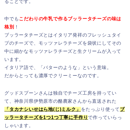
ることです。
中でも
こだわりの牛乳で作るブッラータチーズの味は
格別
！
ブッラータチーズとはイタリア発祥のフレッシュタイ
プのチーズで、
モッツァレラチーズを袋状にしてその
中に細かなモッツァレラチーズと生クリームが入って
います。
イタリア語で、「バターのような」という意味。
だからとっても濃厚でクリーミーなのです。
グッドスプーンさんは独自でチーズ工房を持ってい
て、神奈川県伊勢原市の酪農家さんから直送された
「タカナシいせはら地(じ)ミルク」
をたっぷり使って
ブ
ッラータチーズを1つ1つ丁寧に手作り
で作っていらっ
しゃいます。