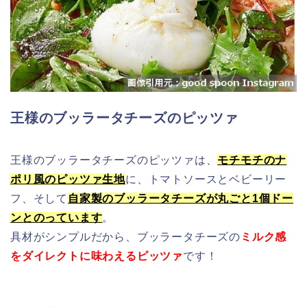
王様のブッラータチーズのピッツァ
王様のブッラータチーズのピッツァは、
モチモチのナ
ポリ風のピッツァ生地
に、
トマトソースとベビーリー
フ、そして
自家製のブッラータチーズが丸ごと1個ドー
ンとのっています
。
具材がシンプルだから、ブッラータチーズの
ミルク感
をダイレクトに味わえるピッツァ
です！