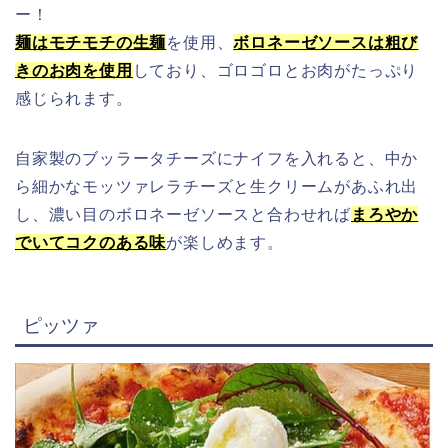
ー！
麺はモチモチの生麺
を使用、
ボロネーゼソースは粗び
きのお肉を使用
しており、ゴロゴロとお肉がたっぷり
感じられます。
自家製のブッラータチーズにナイフを入れると、中か
ら
細かなモッツァレラチーズと生クリームがあふれ出
し、濃い目の
ボロネーゼソースと合わせれば
まろやか
でいてコクのある味
が楽しめます。
ピッツァ