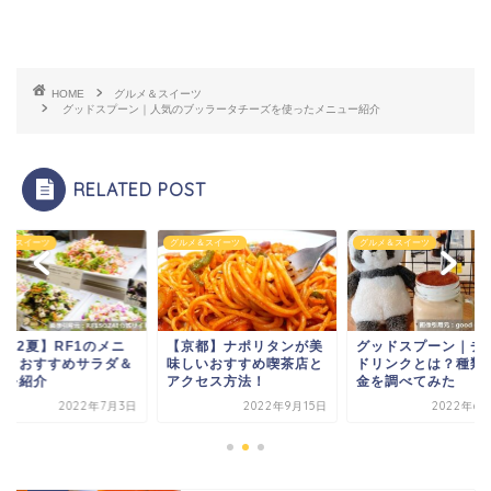
HOME
グルメ＆スイーツ
グッドスプーン｜人気のブッラータチーズを使ったメニュー紹介
RELATED POST
メ＆スイーツ
グルメ＆スイーツ
グルメ＆スイーツ
022夏】RF1のメニ
【京都】ナポリタンが美
グッドスプーン｜チ
ー｜おすすめサラダ＆
味しいおすすめ喫茶店と
ドリンクとは？種類
菜を紹介
アクセス方法！
金を調べてみた
2022年7月3日
2022年9月15日
2022年6月