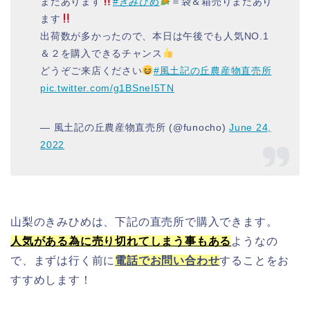
まだあります
#きみひめ
＝袋＆箱売りまだあり
ます
出荷数が多かったので、本日は午後でも人気NO.1
＆２を購入できるチャンス
どうぞご来店ください
#風土記の丘農産物直売所
pic.twitter.com/g1BSneI5TN
— 風土記の丘農産物直売所 (@funocho)
June 24,
2022
山梨のきみひめは、下記の直売所で購入できます。
人気がある為に売り切れてしまう事もある
ようなの
で、まずは行く前に
電話でお問い合わせ
することをお
すすめします！