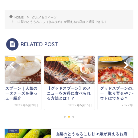
HOME
グルメ＆スイーツ
山梨のとうもろこし（きみひめ）が買えるお店は？通販できる？
RELATED POST
メ＆スイーツ
グルメ＆スイーツ
グルメ＆スイーツ
グッドスプーン】のメ
グッドスプーンのメニュ
グッドスプーン｜人
ューをお得に食べられ
ー｜取り寄せやテイクア
ブッラータチーズを
方法とは！？
ウトはできる？
たメニュー紹介
2022年6月16日
2022年6月17日
2022年6月
山梨のとうもろこし甘々娘が買えるお店