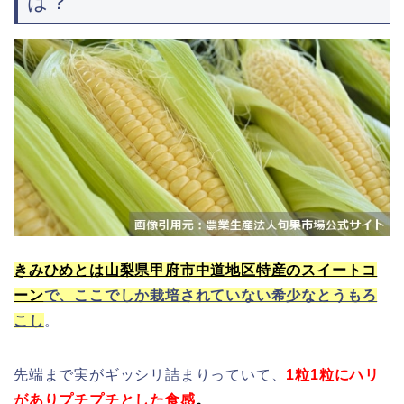
は？
きみひめとは山梨県甲府市中道地区特産のスイートコ
ーン
で、ここでしか栽培されていない希少なとうもろ
こし
。
先端まで実がギッシリ詰まりっていて、
1粒1粒にハリ
がありプチプチとした食感
。