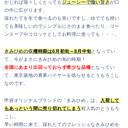
かじれば瑞々しくとっても
ジューシーで強い甘さ
が口
の中に広がります。
採れたてを生で食べるのも良いですし、ゆでても焼い
ても美味しいのでシンプルにそのまま食べたり、コー
ンスープやコロッケとしてお料理に使っても・・・。
きみひめの収
穫時期は6月初旬～8月中旬
となってい
て、今がまさにきみひめの旬の時期！
全国にあまり出回っておらず希少な品種
となってい
て、東京築地の青果バイヤーを唸らせるとうもろこし
なのです。
甲府オリジナルブランドの「きみひめ」は、
入荷して
もあっという間に売り切れてしまう
程人気のとうもろ
こし。
早い時間に来て、採れたてのフレッシュなきみひめを