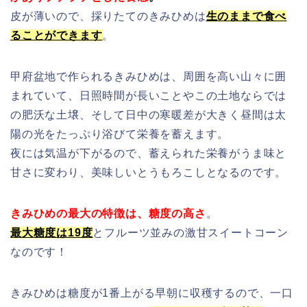
皮が薄いので、採りたてのきみひめは
生のままで食べ
ることができます
。
甲府盆地で作られるきみひめは、周囲を高い山々に囲
まれていて、日照時間が長いことやこの土地ならでは
の肥沃な土壌、そして日中の寒暖差が大きく昼間は太
陽の光を
たっぷり浴びて栄養を蓄えます。
夜には気温が下がるので、蓄えられた栄養がうま味と
甘さに変わり、美味しいとうもろこしとなるのです。
きみひめの最大の特徴は、糖度の高さ
。
最大糖度は19度
とフルーツ並みの激甘スイートコーン
なのです！
きみひめは糖度が1番上がる早朝に収穫するので、一口