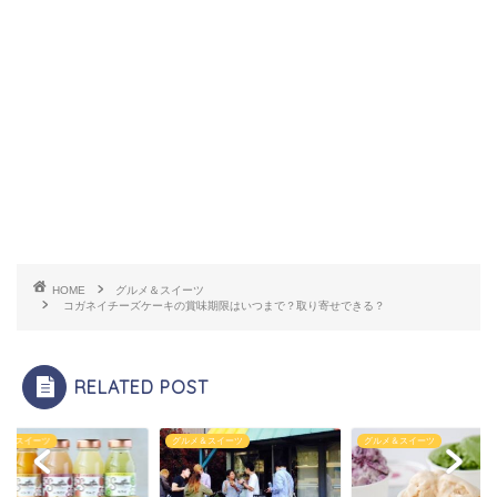
HOME
グルメ＆スイーツ
コガネイチーズケーキの賞味期限はいつまで？取り寄せできる？
RELATED POST
メ＆スイーツ
グルメ＆スイーツ
グルメ＆スイーツ