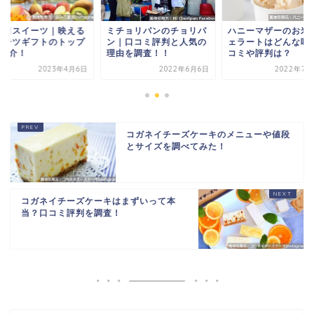
の日スイーツ｜映える
ミチョリパンのチョリパ
ハニーマザーのお米
ルーツギフトのトップ
ン｜口コミ評判と人気の
ェラートはどんな味
を紹介！
理由を調査！！
コミや評判は？
2023年4月6日
2022年6月6日
2022年7月
コガネイチーズケーキのメニューや値段
とサイズを調べてみた！
コガネイチーズケーキはまずいって本
当？口コミ評判を調査！