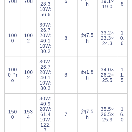
708
708
6
19.1×
28.3
8
h
19.0
10W:
56.6
30W:
26.7
33.2×
1
約7.5
100
100
20W:
8
23.3×
0.
0
2
40.1
h
24.3
6
10W:
80.2
30W:
26.7
100
34.0×
1
約1.8
100
20W:
0 Pr
8
26.2×
1.
2
40.1
h
o
25.5
5
10W:
80.2
30W:
40.9
20W:
35.5×
1
約7.5
150
153
61.4
7
26.5×
6.
0
4
h
10W:
25.3
0
122.
7