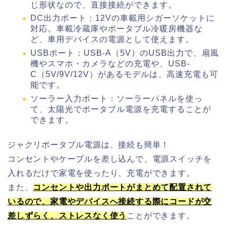
じ形状なので、
直接接続ができます。
DC出力ポート：
12Vの車載用シガーソケットに
対応。
車載冷蔵庫やポータブル冷暖房機器な
ど、車用デバイスの電源として使えます。
USBポート：USB-A
（5V）のUSB出力で、扇風
機やスマホ・カメラなどの充電や、USB-
C（5V/9V/12V）があるモデルは、高速充電も可
能です。
ソーラー入力ポート：
ソーラーパネルを使っ
て、太陽光でポータブル電源を充電することが
できます。
ジャクリポータブル電源は、
接続も簡単！
コンセントやケーブルを差し込んで、電源スイッチを
入れるだけで家電を使ったり、充電ができます。
また、
コンセントや出力ポートがまとめて配置されて
いるので、家電やデバイスへ接続する際にコードが交
差しずらく、ストレスなく使う
ことができます。