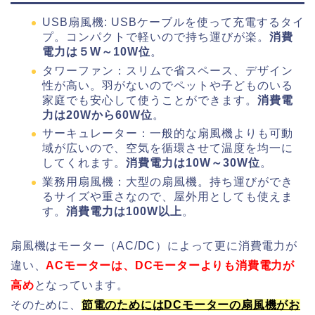
USB扇風機: USBケーブルを使って充電するタイ
プ。コンパクトで軽いので持ち運びが楽。
消費
電力は５W～10W位
。
タワーファン：スリムで省スペース、デザイン
性が高い。羽がないのでペットや子どものいる
家庭でも安心して使うことができます。
消費電
力は20Wから60W位
。
サーキュレーター：一般的な扇風機よりも可動
域が広いので、空気を循環させて温度を均一に
してくれます。
消費電力は10W～30W位
。
業務用扇風機：大型の扇風機。持ち運びができ
るサイズや重さなので、屋外用としても使えま
す。
消費電力は100W以上
。
扇風機はモーター（AC/DC）によって更に消費電力が
違い、
ACモーターは、DCモーターよりも消費電力が
高め
となっています。
そのために、
節電のためにはDCモーターの扇風機がお