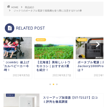
HOME
商品紹介
ジャクリのポータブル電源で扇風機を使う際に注意する5つの事
RELATED POST
紹介
商品紹介
商品紹介
ンビ（combi）値上げ
【北海道】美味しいトウ
ポータブル電源｜最
スゴカルベビーカー今
モロコシ｜おすすめ3選
Jackery1000Proと
買い時！
を紹介！
は？
2022年9月5日
2022年9月27日
2022年9月
スリーアップ加湿器【ST-T2127】口コ
ミ評判を徹底調査