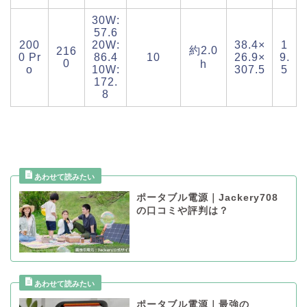
30W:
57.6
200
20W:
38.4×
1
約2.0
216
0 Pr
86.4
10
26.9×
9.
0
h
o
10W:
307.5
5
172.
8
ポータブル電源｜Jackery708
の口コミや評判は？
ポータブル電源｜最強の