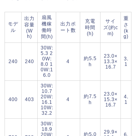
扇風
出力
重
充電
サイ
モデ
機稼
出力ポ
容量
さ
時間
ズ(約c
ル
働時
ート数
(W
(k
(h)
m)
h)
g)
間(h)
30W:
5.3 2
23.0×
約5.5
0W:
3.
240
240
4
13.3×
8.0 1
1
h
16.7
0W:1
6.0
30W:
10.7
23.0×
約7.5
20W:
4.
400
403
4
15.3×
16.1
1
h
16.7
10W:
32.2
30W:
18.9
29.9×
約5.0
20W:
6.