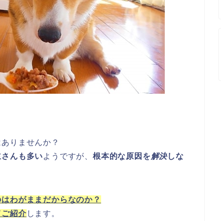
はありませんか？
主さんも多い
ようですが、
根本的な原因を
解決
しな
のはわがままだからなのか？
てご紹介
します。