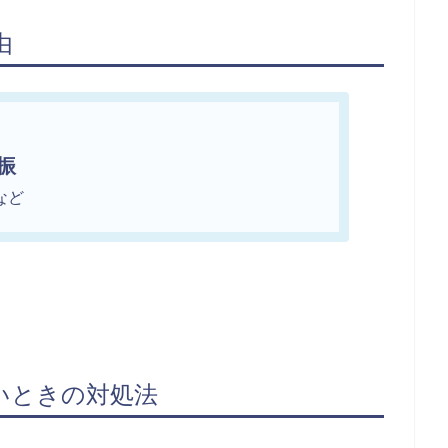
由
振
ど
いときの対処法